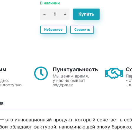
В наличии
Избранное
Сравнить
им
Пунктуальность
С
Мы ценим время,
Па
одно.
у нас не бывает
- 
и доступно.
задержек
- 
ия
0 — это инновационный продукт, который сочетает в се
бои обладают фактурой, напоминающей эпоху барокко,