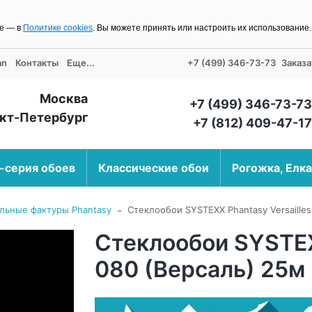
ее — в
Политике cookies
. Вы можете принять или настроить их использование
an
Контакты
Еще...
+7 (499) 346-73-73
Заказа
Москва
+7 (499) 346-73-73
кт-Петербург
+7 (812) 409-47-17
-серия обоев
Классические обои
Рогожка, Елка
-
льные фактуры Phantasy
Стеклообои SYSTEXX Phantasy Versailles
Стеклообои SYSTEX
080 (Версаль) 25м